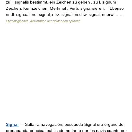
zu l. sīgnālis bestimmt, ein Zeichen zu geben , zu l. sīgnum
Zeichen, Kennzeichen, Merkmal . Verb: signalisieren. Ebenso
nndl. signaal, ne. signal, nfrz. signal, nschw. signal, nnorw.… …
Etymologisches Wörterbuch der deutschen sprache
Signal
— Saltar a navegación, búsqueda Signal era órgano de
propaganda principal publicado no tanto por los nazis cuanto por