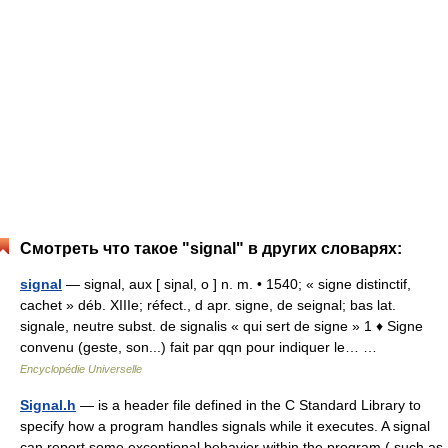
Смотреть что такое "signal" в других словарях:
signal
— signal, aux [ siɲal, o ] n. m. • 1540; « signe distinctif,
cachet » déb. XIIIe; réfect., d apr. signe, de seignal; bas lat.
signale, neutre subst. de signalis « qui sert de signe » 1 ♦ Signe
convenu (geste, son...) fait par qqn pour indiquer le… …
Encyclopédie Universelle
Signal.h
— is a header file defined in the C Standard Library to
specify how a program handles signals while it executes. A signal
can report some exceptional behavior within the program ( such as