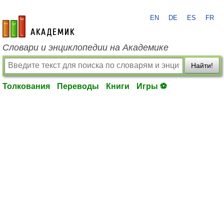
EN
DE
ES
FR
academic.ru
Словари и энциклопедии на Академике
Найти!
Толкования
Переводы
Книги
Игры ⚽