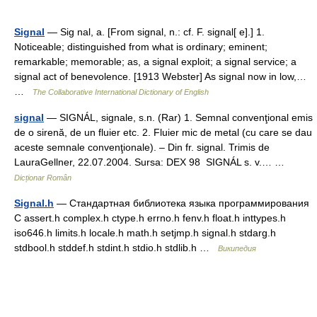
Signal
— Sig nal, a. [From signal, n.: cf. F. signal[ e].] 1.
Noticeable; distinguished from what is ordinary; eminent;
remarkable; memorable; as, a signal exploit; a signal service; a
signal act of benevolence. [1913 Webster] As signal now in low,…
…
The Collaborative International Dictionary of English
signal
— SIGNÁL, signale, s.n. (Rar) 1. Semnal convenţional emis
de o sirenă, de un fluier etc. 2. Fluier mic de metal (cu care se dau
aceste semnale convenţionale). – Din fr. signal. Trimis de
LauraGellner, 22.07.2004. Sursa: DEX 98 SIGNÁL s. v.… …
Dicționar Român
Signal.h
— Стандартная библиотека языка программирования
С assert.h complex.h ctype.h errno.h fenv.h float.h inttypes.h
iso646.h limits.h locale.h math.h setjmp.h signal.h stdarg.h
stdbool.h stddef.h stdint.h stdio.h stdlib.h …
Википедия