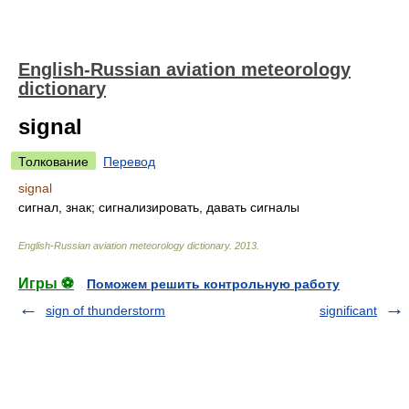
English-Russian aviation meteorology
dictionary
signal
Толкование
Перевод
signal
сигнал, знак; сигнализировать, давать сигналы
English-Russian aviation meteorology dictionary
.
2013
.
Игры ⚽
Поможем решить контрольную работу
sign of thunderstorm
significant