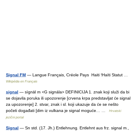
Signal FM
— Langue Français, Créole Pays Haiti !Haïti Statut …
Wikipédia en Français
signal
— sìgnāl m <G signála> DEFINICIJA 1. znak koji služi da bi
se dojavila poruka ili upozorenje [crvena krpa predstavljat će signal
za upozorenje] 2. stvar, znak i sl. koji ukazuje da će se nešto
početi događati [dim iz vulkana je signal moguće… …
Hrvatski
jezični portal
Signal
— Sn std. (17. Jh.) Entlehnung. Entlehnt aus frz. signal m.,