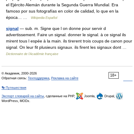
el Ejército Alemán durante la Segunda Guerra Mundial. Era
famoso por sus fotografías en color de calidad, lo que en la
época… …
Wikipedia Español
signal
— sub. m. Signe que l on donne pour servir d
advertissement. Faire un signal. donner le signal. à ce signal ils
mirent tous l espée à la main. ils tirerent trois coups de canon pour
signal. On leur fit plusieurs signaux. ils firent les signaux dont …
Dictionnaire de l'Académie française
© Академик, 2000-2026
18+
Обратная связь:
Техподдержка
,
Реклама на сайте
👣 Путешествия
Экспорт словарей на сайты
, сделанные на PHP,
Joomla,
Drupal,
WordPress, MODx.